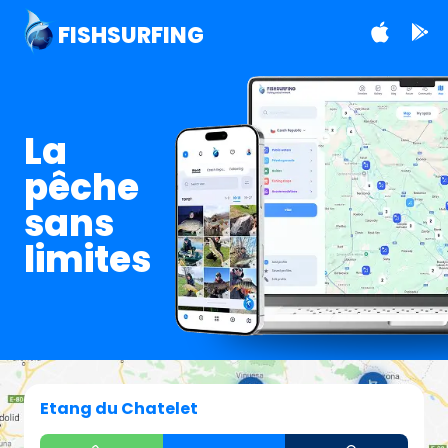
FISHSURFING
La
pêche
sans
limites
Etang du Chatelet