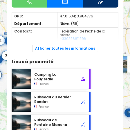
GPS:
47.01634; 3.984776
Département:
Nièvre (58)
Contact:
Fédération de Pêche de la
Nièvre
+330386611898
Espèces de
Truite Fario
Afficher toutes les informations
poissons:
étang du Chatelet
Lieux à proximité:
description
Réservoir de pêche à la mouche
Camping La
Fougeraie
France
Ruisseau du Vernier
Rondot
France
Ruisseau de
Fontaine Blanche
France