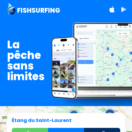
FISHSURFING
La
pêche
sans
limites
Étang du Saint-Laurent