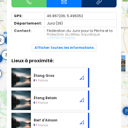
GPS:
46.867236; 5.496352
Département:
Jura (39)
Contact:
Fédération du Jura pour la Pêche et la
Protection du Milieu Aquatique
+330384248696
Espèces de
Carnassier, carpe, poisson blanc
Afficher toutes les informations
poissons:
Plan d'eau d'une surface de 1.44 hectares classé en 2ème
Lieux à proximité:
catégorie piscicole à cet emplacement..
Attention : La gestion de ce plan d'eau n'est pas déterminée.
Il est fortement conseillé de demander le droit de pêche au
propriétaire.
Étang Gros
ALTITUDE
France
209 mètres
CATÉGORIE PISCICOLE
2 ème
Étang Belain
SURFACE
France
1.44 hectares
Bief d'Ainson
France