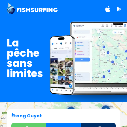
FISHSURFING
La
pêche
sans
limites
Étang Guyot