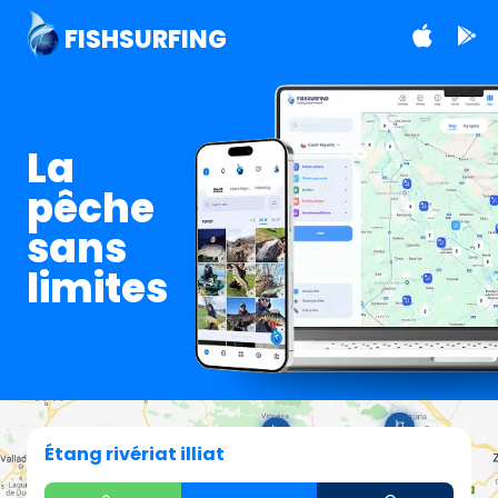
FISHSURFING
La
pêche
sans
limites
Étang rivériat illiat