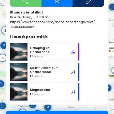
Étang rivériat illiat
Rue du Bourg, 01140 Illiat
https://www.facebook.com/associationetangriveriat/
+33643860582
Lieux à proximité:
Camping La
Chalaronne
France
Saint-Didier-sur-
Charlaronne
France
Mogneneins
France