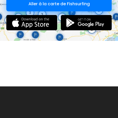
Aller à la carte de Fishsurfing