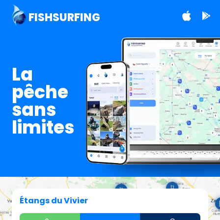
FISHSURFING
La
pêche
sans
limites
Étangs du Vivier