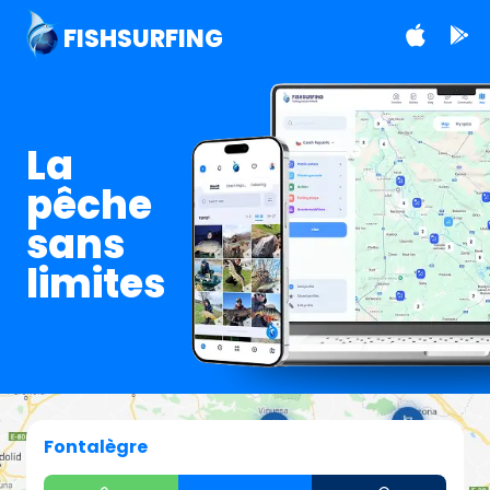
FISHSURFING
La
pêche
sans
limites
Fontalègre