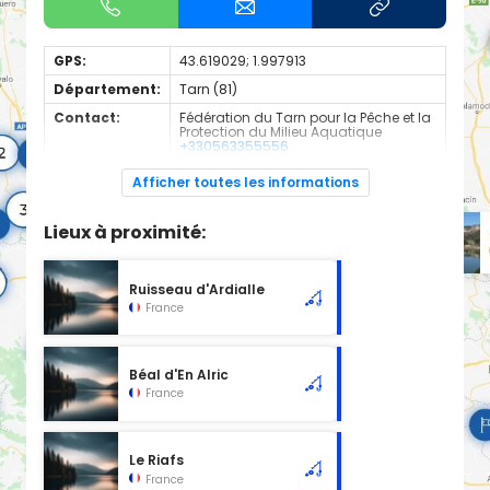
GPS:
43.619029; 1.997913
Département:
Tarn (81)
Contact:
Fédération du Tarn pour la Pêche et la
Protection du Milieu Aquatique
+330563355556
Espèces de
Carnassier, carpe, poisson blanc
Afficher toutes les informations
poissons:
Cours d'eau classé en 2ème catégorie à l'emplacement
Lieux à proximité:
sélectionné, d'une longueur de 0.31 km.
Ruisseau d'Ardialle
France
Béal d'En Alric
France
Le Riafs
France