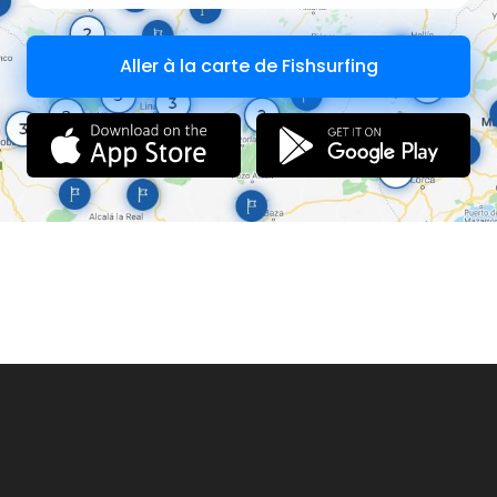
Aller à la carte de Fishsurfing