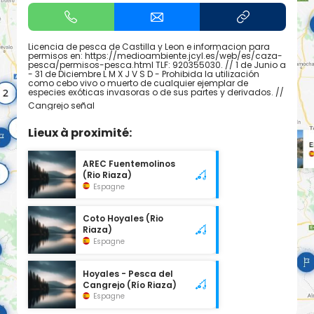
Licencia de pesca de Castilla y Leon e informacion para
permisos en: https://medioambiente.jcyl.es/web/es/caza-
pesca/permisos-pesca.html TLF: 920355030. // 1 de Junio a
- 31 de Diciembre L M X J V S D - Prohibida la utilización
como cebo vivo o muerto de cualquier ejemplar de
especies exóticas invasoras o de sus partes y derivados. //
Cangrejo señal
Lieux à proximité:
AREC Fuentemolinos
(Rio Riaza)
Espagne
Coto Hoyales (Rio
Riaza)
Espagne
Hoyales - Pesca del
Cangrejo (Río Riaza)
Espagne