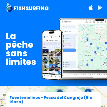
FISHSURFING
La
pêche
sans
limites
Fuentemolinos - Pesca del Cangrejo (Río
Riaza)