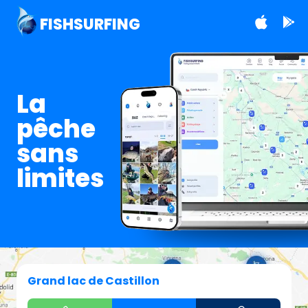
FISHSURFING
La
pêche
sans
limites
Grand lac de Castillon