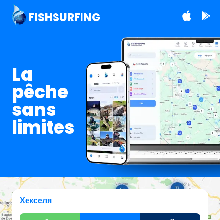
FISHSURFING
La
pêche
sans
limites
Хекселя