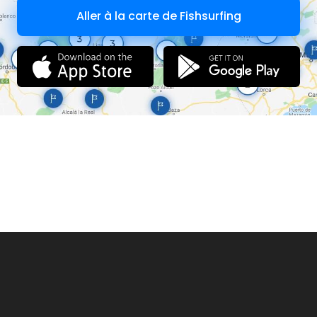
Aller à la carte de Fishsurfing