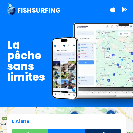
FISHSURFING
La
pêche
sans
limites
L'Aisne