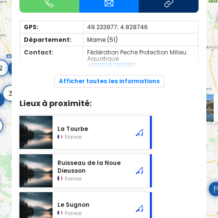
GPS:
49.233877; 4.828746
Département:
Marne (51)
Contact:
Fédération Peche Protection Milieu
Aquatique
+330326705052
Espèces de
Carnassier, carpe, poisson blanc
Afficher toutes les informations
poissons:
Cours d'eau en 2nd catégorie
Lieux à proximité:
La Tourbe
France
Ruisseau de la Noue
Dieusson
France
Le Sugnon
France