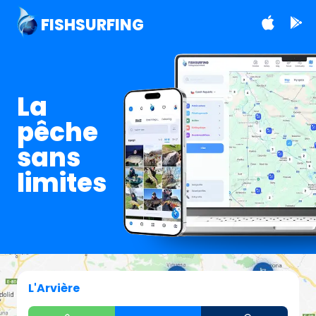
FISHSURFING
La
pêche
sans
limites
L'Arvière