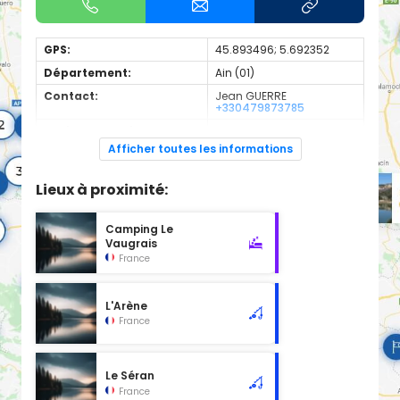
GPS:
45.893496; 5.692352
Département:
Ain (01)
Contact:
Jean GUERRE
+330479873785
Espèces de poissons:
Truite
Afficher toutes les informations
Géré par l'AAPPMA Champagne-en-Valromey
Lieux à proximité:
Camping Le
Vaugrais
France
L'Arène
France
Le Séran
France