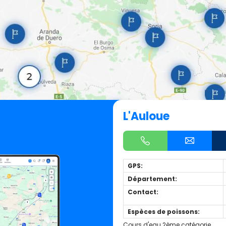
L'Auloue
GPS:
Département:
Contact:
Espèces de poissons:
Cours d'eau 2ème catégorie