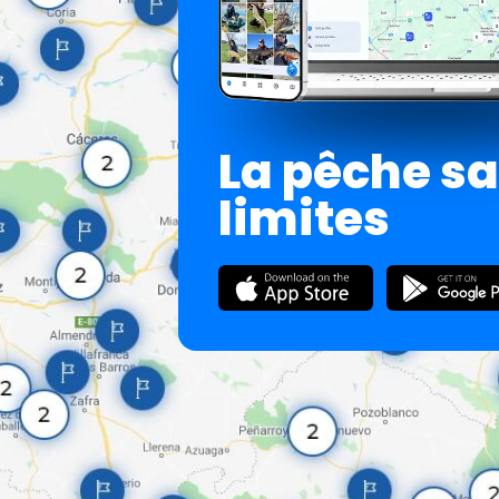
La pêche s
limites