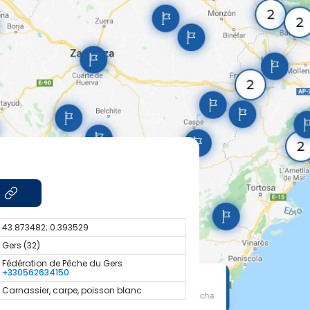
43.873482; 0.393529
Gers (32)
Fédération de Pêche du Gers
+330562634150
Carnassier, carpe, poisson blanc