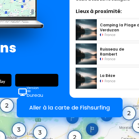
Lieux à proximité:
Camping la Plage 
Verduzan
France
ans
Ruisseau de
Rambert
France
La Bèze
France
Version
de
bureau
Aller à la carte de Fishsurfing