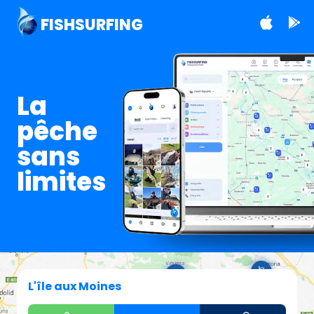
FISHSURFING
La
pêche
sans
limites
L'île aux Moines