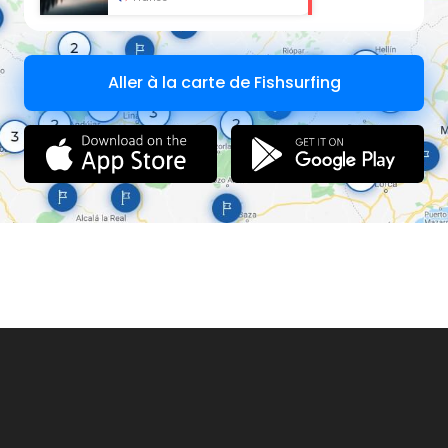
PARCOURS SPÉCIALISÉ
OUI
SPÉCIALISATION
CARPE DE NUIT
Aller à la carte de Fishsurfing
OPTION PAYANTE
NON
NO-KILL
NON
SURFACE (ha)
5.4