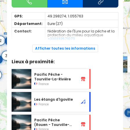
GPS:
49.298274; 1.055763
Département:
Eure (27)
Contact:
fédération de l'Eure pour la pêche et la
protection du milieu aquatique
+330232571073
Espèces de
Carnassier, carpe, poisson blanc
Afficher toutes les informations
poissons:
PARCOURS
Lieux à proximité:
PLAN D'EAU
BASSIN
Eure
Pacific Pêche -
Tourville-La-Rivière
RIVIÈRE
France
/
AAPPMA
LA CARPE DE PONT DE L'ARCHE
Les étangs d'Igoville
COMMUNE
France
MARTOT
CATÉGORIE PISCICOLE
2eme
Pacific Pêche
RÉCIPRICITÉ
(Rouen - Tourville-
OUI
La-Rivière)
France