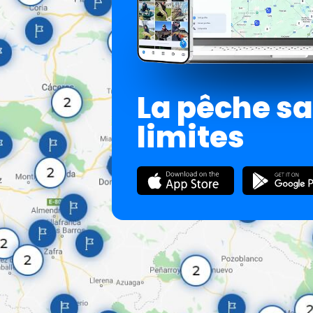
La pêche s
limites