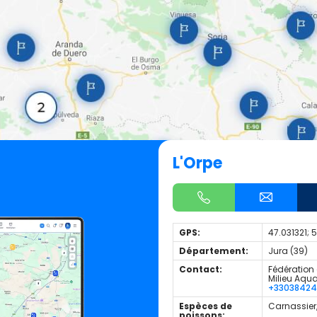
L'Orpe
GPS:
47.031321; 
Département:
Jura (39)
Contact:
Fédération 
Milieu Aqu
+3303842
Espèces de
Carnassier
poissons: