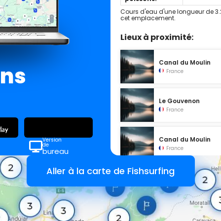
Cours d'eau d'une longueur de 3.
cet emplacement.
Lieux à proximité:
Canal du Moulin
ans
France
Le Gouvenon
France
Canal du Moulin
Version
de
France
bureau
Aller à la carte de Fishsurfing