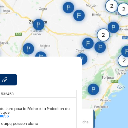
5.532453
du Jura pour la Pêche et la Protection du
atique
48696
, carpe, poisson blanc