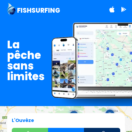
FISHSURFING
La
pêche
sans
limites
L'Ouvèze