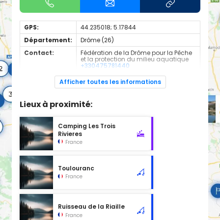
GPS:
44.235018; 5.17844
Département:
Drôme (26)
Contact:
Fédération de la Drôme pour la Pêche
et la protection du milieu aquatique
+330475781440
Espèces de
Truite Fario
Afficher toutes les informations
poissons:
Cours d'eau en 1ère catégorie
Lieux à proximité:
Camping Les Trois
Rivieres
France
Toulouranc
France
Ruisseau de la Riaille
France