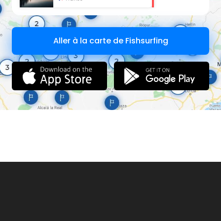
Règlement intérieur
oui :
http://latruitelonguyonnaise.blogspot.fr/p/reglement.html
Aller à la carte de Fishsurfing