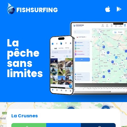
FISHSURFING
La
pêche
sans
limites
La Crusnes