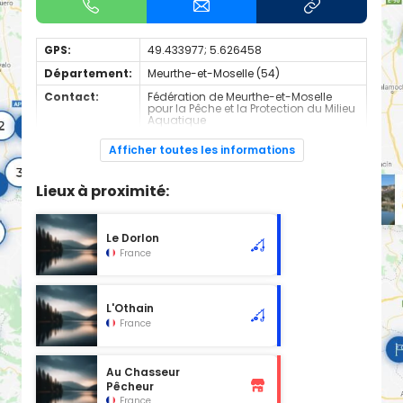
GPS:
49.433977; 5.626458
Département:
Meurthe-et-Moselle (54)
Contact:
Fédération de Meurthe-et-Moselle
pour la Pêche et la Protection du Milieu
Aquatique
+330383562744
Afficher toutes les informations
Espèces de
Truite
poissons:
Lieux à proximité:
nom
La Crusnes
Classement
Le Dorlon
Domaine privé
France
Catégorie
1ère
Réciprocité 54
L'Othain
non
France
URNE
non
Gestionnaire
Au Chasseur
AAPPMA La truite Longuyonnaise : http://www.peche-
Pêcheur
54.fr/614-aappma-la-truite-longuyonnaise.htm
France