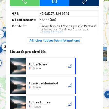
GPS:
47.921227; 3.686742
Département:
Yonne (89)
Contact:
Fédération de l' Yonne pour la Pêche et
la Protection Du Milieu Aquatique
+330386510344
Espèces de
Carnassier, carpe, poisson blanc
Afficher toutes les informations
poissons:
Cours d'eau classé en 2ème catégorie à l'emplacement
Lieux à proximité:
sélectionné, d'une longueur de 0.00 km.
Ru de Savry
France
Fossé de Morimbot
France
Ru des Lames
France