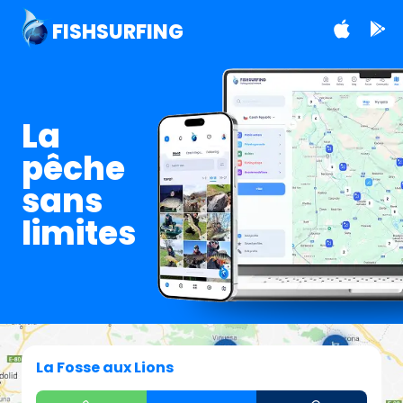
FISHSURFING
La
pêche
sans
limites
La Fosse aux Lions