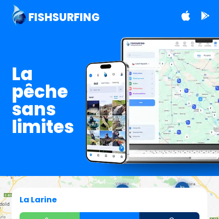
FISHSURFING
La
pêche
sans
limites
La Larine