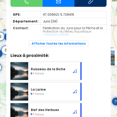
GPS:
47.006621; 5.729415
Département:
Jura (39)
Contact:
Fédération du Jura pour la Pêche et la
Protection du Milieu Aquatique
+330384248696
Espèces de
Truite Fario
Afficher toutes les informations
poissons:
Cours d'eau d'une longueur de 17.56 km classé en 1ère
Lieux à proximité:
catégorie piscicole à cet emplacement.
Ruisseau de la Biche
France
La Larine
France
Bief des Herbues
France