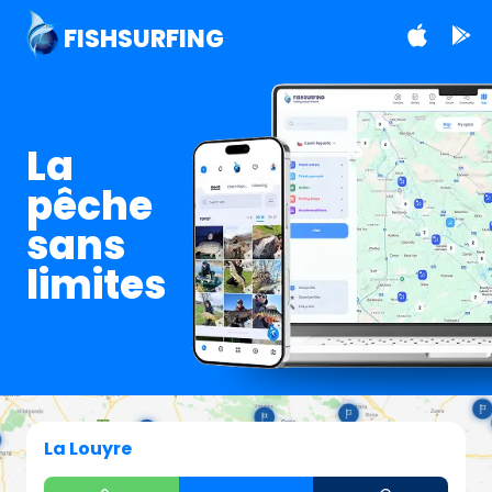
FISHSURFING
La
pêche
sans
limites
La Louyre