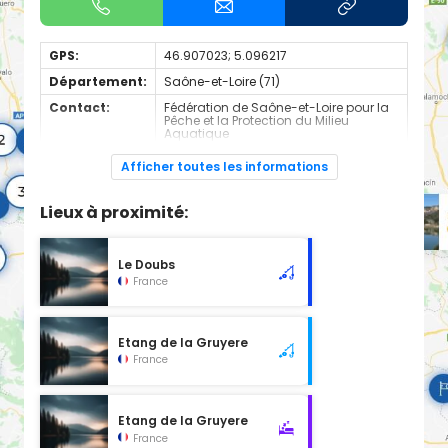
GPS:
46.907023; 5.096217
Département:
Saône-et-Loire (71)
Contact:
Fédération de Saône-et-Loire pour la
Pêche et la Protection du Milieu
Aquatique
+330385238300
Afficher toutes les informations
Espèces de
Carnassier, carpe, poisson blanc
poissons:
Lieux à proximité:
Cours d'eau d'une longueur de 2.93 km classé en 2ème
catégorie piscicole à cet emplacement.
Le Doubs
France
Etang de la Gruyere
France
Etang de la Gruyere
France