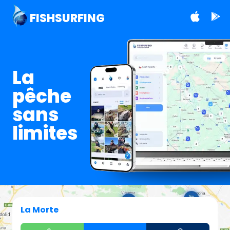
FISHSURFING
La
pêche
sans
limites
La Morte