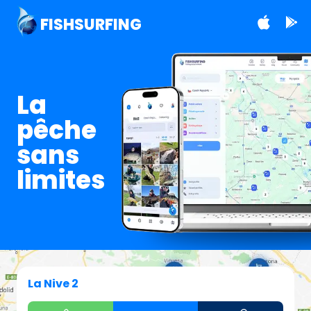
FISHSURFING
La
pêche
sans
limites
La Nive 2