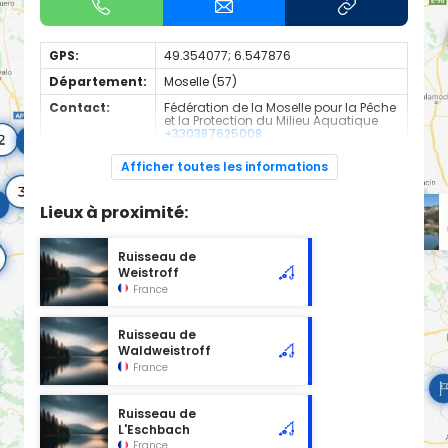
GPS:
49.354077; 6.547876
Département:
Moselle (57)
Contact:
Fédération de la Moselle pour la Pêche
et la Protection du Milieu Aquatique
+330387625008
Espèces de
Truite
Afficher toutes les informations
poissons:
nom
Lieux à proximité:
LE REMELBACH
description
1ère catégorie | Domaine privé
Ruisseau de
Weistroff
Réciprocité URNE
France
OUI
Informations AAPPMA
AAPPMA NEUNKIRCHEN-LES-BOUZONVILLE
Ruisseau de
Président : Stéphane THIEL
Waldweistroff
France
Tél : 07.71.08.66.94
Dépositaire
-M.BERGANTZ Bernard : 10 route de Colmen 57320
Ruisseau de
Neunkirchen-lès-Bouzonville
L'Eschbach
France