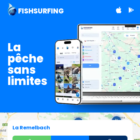
FISHSURFING
La
pêche
sans
limites
La Remelbach