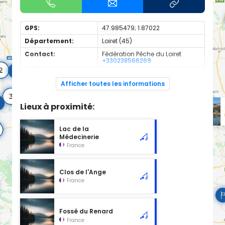
GPS:
47.985479; 1.87022
Département:
Loiret (45)
Contact:
Fédération Pêche du Loiret
+330238566269
Espèces de
Carnassier, carpe, poisson
poissons:
blanc
Afficher toutes les informations
Cours d'eau d'une longueur de 2.4 km classé en 2ème
catégorie piscicole à cet emplacement.
Lieux à proximité:
Lac de la
Médecinerie
France
Clos de l'Ange
France
Fossé du Renard
France