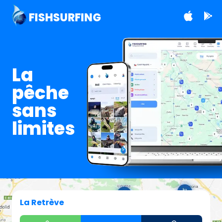
FISHSURFING
La
pêche
sans
limites
La Retrève