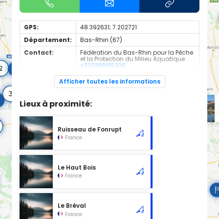
GPS:
48.392631; 7.202721
Département:
Bas-Rhin (67)
Contact:
Fédération du Bas-Rhin pour la Pêche
et la Protection du Milieu Aquatique
+330388105220
Espèces de
Truite
Afficher toutes les informations
poissons:
Cours d'eau en 1ère catégorie
Lieux à proximité:
Ruisseau de Fonrupt
France
Le Haut Bois
France
Le Bréval
France