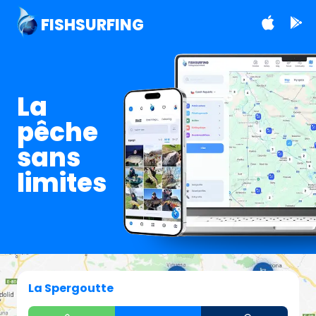
FISHSURFING
La
pêche
sans
limites
La Spergoutte