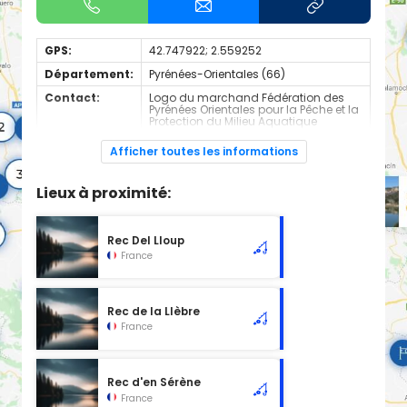
GPS:
42.747922; 2.559252
Département:
Pyrénées-Orientales (66)
Contact:
Logo du marchand Fédération des
Pyrénées Orientales pour la Pêche et la
Protection du Milieu Aquatique
+0468668838
Afficher toutes les informations
Espèces de
Carnassier, carpe, poisson blanc
poissons:
Lieux à proximité:
Plan d'eau en 2nd catégorie
Rec Del Lloup
France
Rec de la Llèbre
France
Rec d'en Sérène
France