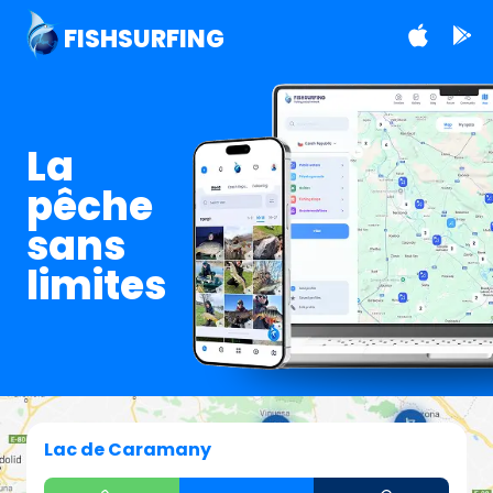
FISHSURFING
La
pêche
sans
limites
Lac de Caramany