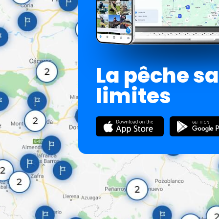
La pêche s
limites