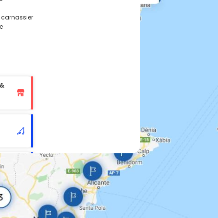
, carnassier
e
 &