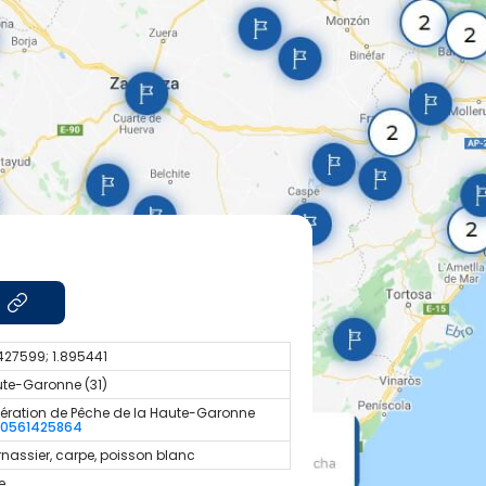
427599; 1.895441
te-Garonne (31)
ération de Pêche de la Haute-Garonne
30561425864
nassier, carpe, poisson blanc
e