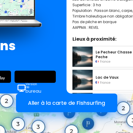
Superficie : 3 ha
Population : Poisson blanc, carpe
Timbre halieutique non obligatoir
Pas de pêche en barque
AAPPMA : REVEL
Lieux à proximité:
ans
Le Pecheur Chasse
Peche
France
Lac de Vaux
France
Version
de
bureau
Le Laudot
Aller à la carte de Fishsurfing
France