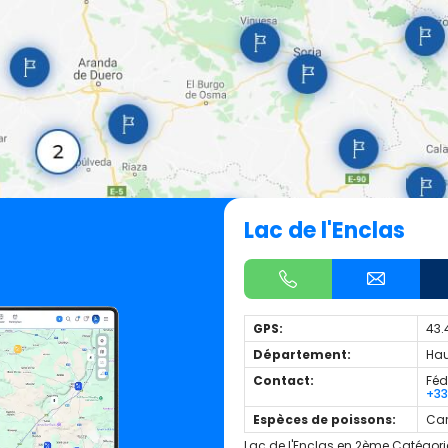
Lac de l'Enclas
GPS:
43.
Département:
Hau
Contact:
Féd
+3
Espèces de poissons:
Car
Lac de l'Enclas en 2ème Catégori