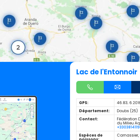
Lac de l'Entonnoir
GPS:
46.83; 6.20
Département:
Doubs (25)
Contact:
Fédération 
du Milieu A
+330381411
Espèces de
Carnassier,
poissons: