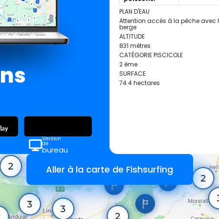
PLAN D'EAU
Attention accès à la pêche avec
berge
ALTITUDE
831 mètres
CATÉGORIE PISCICOLE
2 ème
ans
SURFACE
74.4 hectares
Version
de
bureau
Aller à la carte de Fishsurfing