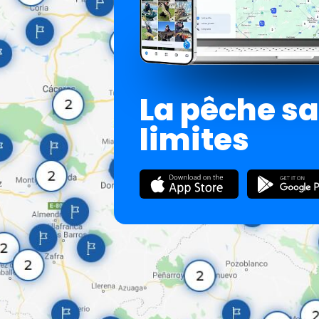
La pêche s
limites