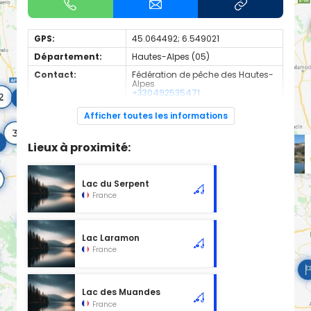
GPS:
45.064492; 6.549021
Département:
Hautes-Alpes (05)
Contact:
Fédération de pêche des Hautes-
Alpes
+330492535471
fede.peche05@orange.fr
Afficher toutes les informations
Espèces de
Truite Fario, Omble Chevalier
poissons:
Lieux à proximité:
Altitude : 2500 m
Surface : 0,6 Hectares
Lieu de départ à pied :
Lac du Serpent
Chalet de Laval - Névache
France
Dénivelée positive : 502 m
Temps : 1h15
Lac Laramon
France
Lac des Muandes
France