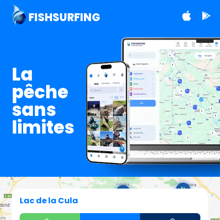
FISHSURFING
La
pêche
sans
limites
Lac de la Cula