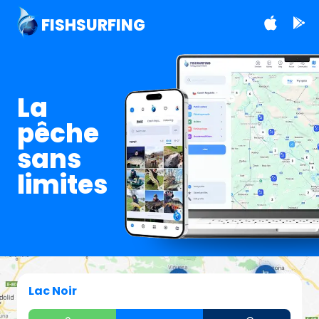
FISHSURFING
La
pêche
sans
limites
Lac Noir