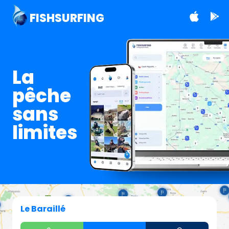
FISHSURFING
La
pêche
sans
limites
Le Baraillé