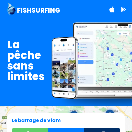
FISHSURFING
La
pêche
sans
limites
Le barrage de Viam