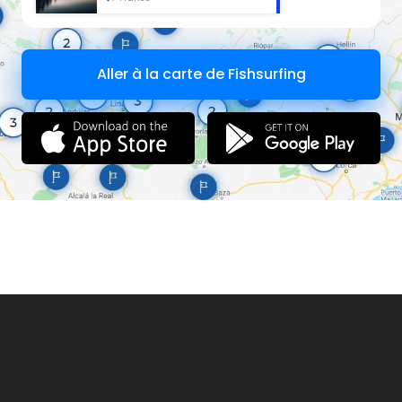
Règlementation navigation: Arrêté Préfectoral
Hébergement: terrain de camping municipal, gîte
communal (Gîte de France) et camping de Bugeat (4 km)
Adresses utiles: Commune de Viam 05 55 95 52 05
Aller à la carte de Fishsurfing
Office de Tourisme de Bugeat 05 55 95 18 68
A visiter: plateau de Millevaches.
Carte: IGN verte 41 IGN bleue 2232 O