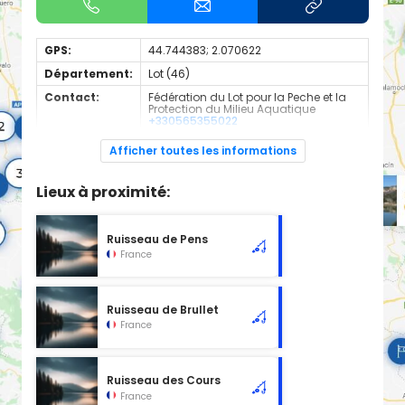
GPS:
44.744383; 2.070622
Département:
Lot (46)
Contact:
Fédération du Lot pour la Peche et la
Protection du Milieu Aquatique
+330565355022
Espèces de
Truite Fario
Afficher toutes les informations
poissons:
Cours d'eau d'une longueur de 17.46 km classé en 1ère
Lieux à proximité:
catégorie piscicole à cet emplacement.
Ruisseau de Pens
France
Ruisseau de Brullet
France
Ruisseau des Cours
France