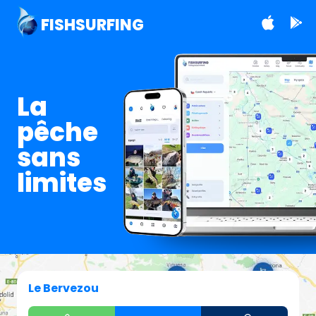
FISHSURFING
La
pêche
sans
limites
Le Bervezou