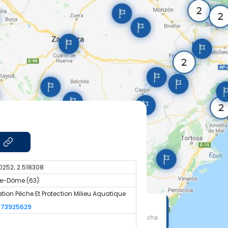
0252; 2.518308
e-Dôme (63)
tion Pêche Et Protection Milieu Aquatique
473925629