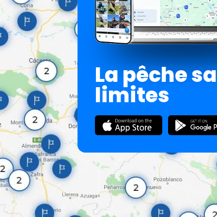
La pêche s
limites