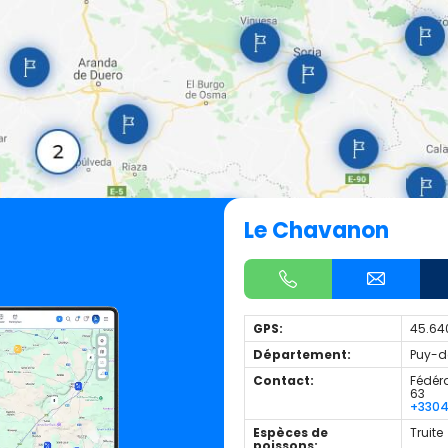
Le Chavanon
GPS:
45.64
Département:
Puy-d
Contact:
Fédéra
63
+330
Espèces de
Truite
poissons: