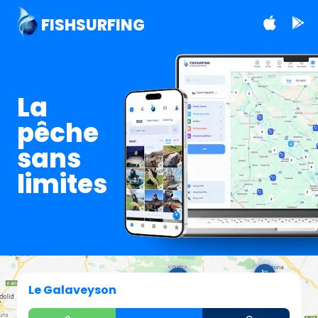
FISHSURFING
La
pêche
sans
limites
Le Galaveyson