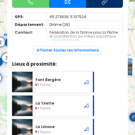
GPS:
45.273639; 5.107524
Département:
Drôme (26)
Contact:
Fédération de la Drôme pour la Pêche
et la protection du milieu aquatique
+330475781440
Espèces de
Truite Fario
Afficher toutes les informations
poissons:
Cours d'eau en 1ère catégorie
Lieux à proximité:
Font Bergère
France
La Tirette
France
La Limone
France