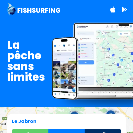
FISHSURFING
La
pêche
sans
limites
Le Jabron