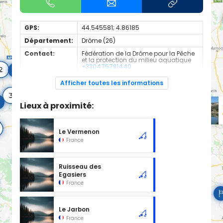
GPS:
44.545581; 4.86185
Département:
Drôme (26)
Contact:
Fédération de la Drôme pour la Pêche
et la protection du milieu aquatique
+330475781440
Espèces de
Truite Fario
Afficher toutes les informations
poissons:
Cours d'eau en 1ère catégorie
Lieux à proximité:
Le Vermenon
France
Ruisseau des
Egasiers
France
Le Jarbon
France