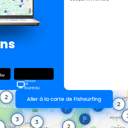
ans
Version
de
bureau
Aller à la carte de Fishsurfing