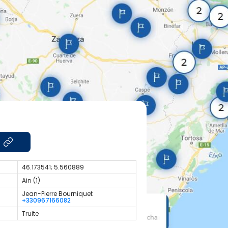
46.173541; 5.560889
Ain (1)
Jean-Pierre Bourniquet
+330967166082
Truite