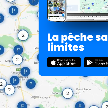
La pêche s
limites