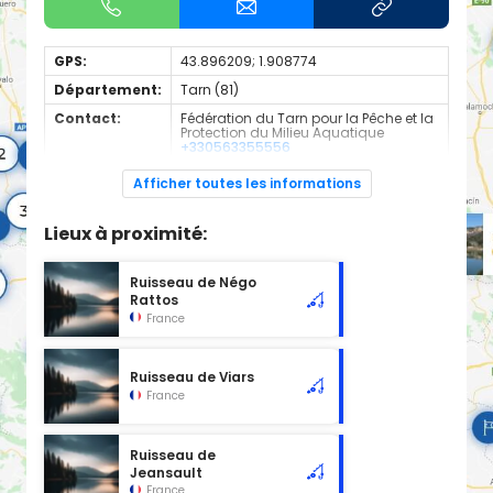
GPS:
43.896209; 1.908774
Département:
Tarn (81)
Contact:
Fédération du Tarn pour la Pêche et la
Protection du Milieu Aquatique
+330563355556
Espèces de
Carnassier, carpe, poisson blanc
Afficher toutes les informations
poissons:
Cours d'eau classé en 2ème catégorie à l'emplacement
Lieux à proximité:
sélectionné, d'une longueur de 1.13 km.
Ruisseau de Négo
Rattos
France
Ruisseau de Viars
France
Ruisseau de
Jeansault
France