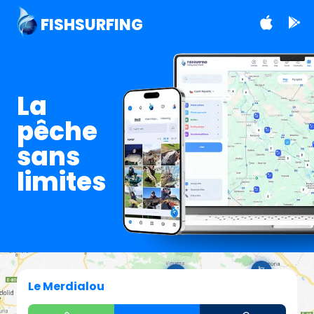
FISHSURFING
La
pêche
sans
limites
Le Merdialou