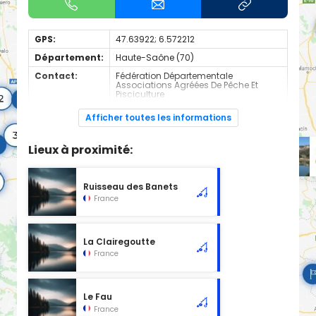
GPS:
47.63922; 6.572212
Département:
Haute-Saône (70)
Contact:
Fédération Départementale
Associations Agréées De Pêche Et
Pisciculture
+330384765141
Afficher toutes les informations
Espèces de
Truite
poissons:
Lieux à proximité:
Cours d'eau d'une longueur de 29.47 km classé en 1ère
catégorie piscicole à cet emplacement.
Ruisseau des Banets
France
La Clairegoutte
France
Le Fau
France