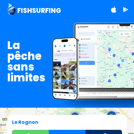
FISHSURFING
La
pêche
sans
limites
Le Rognon