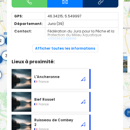
GPS:
46.34215; 5.549997
Département:
Jura (39)
Contact:
Fédération du Jura pour la Pêche et la
Protection du Milieu Aquatique
+330384248696
Espèces de
Truite Fario
Afficher toutes les informations
poissons:
Cours d'eau d'une longueur de 0.83 km classé en 1ère
Lieux à proximité:
catégorie piscicole à cet emplacement.
L'Ancheronne
France
Bief Rosset
France
Ruisseau de Combey
2
France