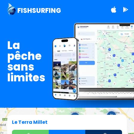
FISHSURFING
La
pêche
sans
limites
Le Terra Millet