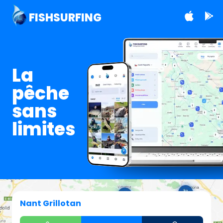
FISHSURFING
La
pêche
sans
limites
Nant Grillotan