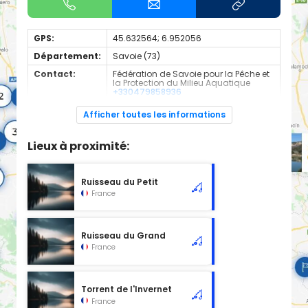
GPS:
45.632564; 6.952056
Département:
Savoie (73)
Contact:
Fédération de Savoie pour la Pêche et
la Protection du Milieu Aquatique
+330479858936
Espèces de
Truite
Afficher toutes les informations
poissons:
Cours d'eau classé en 1ère catégorie à l'emplacement
Lieux à proximité:
sélectionné, d'une longueur de 1.53 km.
Ruisseau du Petit
France
Ruisseau du Grand
France
Torrent de l'Invernet
France