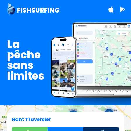
FISHSURFING
La
pêche
sans
limites
Nant Traversier