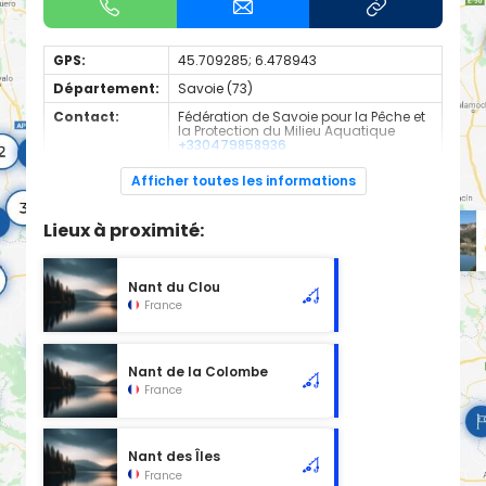
GPS:
45.709285; 6.478943
Département:
Savoie (73)
Contact:
Fédération de Savoie pour la Pêche et
la Protection du Milieu Aquatique
+330479858936
Espèces de
Truite
Afficher toutes les informations
poissons:
Cours d'eau d'une longueur de 1.64 km classé en 1ère
Lieux à proximité:
catégorie piscicole à cet emplacement.
Nant du Clou
France
Nant de la Colombe
France
Nant des Îles
France