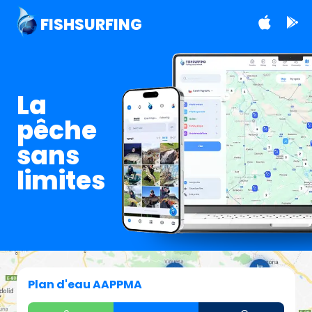
FISHSURFING
La
pêche
sans
limites
Plan d'eau AAPPMA