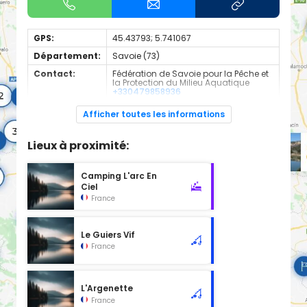
GPS:
45.43793; 5.741067
Département:
Savoie (73)
Contact:
Fédération de Savoie pour la Pêche et
la Protection du Milieu Aquatique
+330479858936
Situé à la jonction des deux Guiers, le Sauget est un joli plan
Afficher toutes les informations
d’eau de 1 Ha. Il comporte une population importante de
gardons, tanche, carpes et quelques brochets.
Accessible aux PMR avec piste aménagée, pontons de
Lieux à proximité:
pêche et parking.
Camping L'arc En
Ciel
France
Le Guiers Vif
France
L'Argenette
France