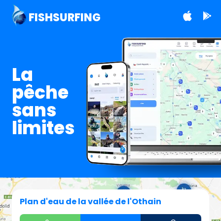
FISHSURFING
La
pêche
sans
limites
Plan d'eau de la vallée de l'Othain