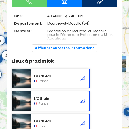
GPS:
49.463395; 5.466192
Département:
Meurthe-et-Moselle (54)
Contact:
Fédération de Meurthe-et-Moselle
pour la Pêche et la Protection du Milieu
Aquatique
+330383562744
Afficher toutes les informations
Espèces de
Carnassier, carpe, poisson blanc
poissons:
Lieux à proximité:
Plan d'eau de la vallée de l'Othain (30 ha)
Catégorie
2ème
La Chiers
Classement
France
Domaine privé
Réciprocité 54
oui
L'Othain
URNE
France
oui
Gestionnaire
AAPPMA Saint Jean les Longuyon : http://www.peche-
54.fr/639-aappma-le-brochet-de-l-othain.htm
La Chiers
Règlement intérieur
France