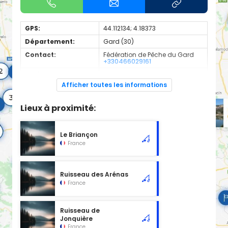
GPS:
44.112134; 4.18373
Département:
Gard (30)
Contact:
Fédération de Pêche du Gard
+330466029161
Espèces de
Carnassier, carpe, poisson
poissons:
blanc
Afficher toutes les informations
Cours d'eau d'une longueur de 1.63 km classé en 2ème
catégorie piscicole à cet emplacement.
Lieux à proximité:
Le Briançon
France
Ruisseau des Arénas
France
Ruisseau de
Jonquière
France