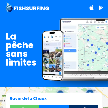
FISHSURFING
La
pêche
sans
limites
Ravin de la Chaux