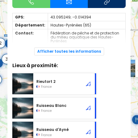
GPS:
43.095249; -0.014394
Département:
Hautes-Pyrénées (65)
Contact:
Fédération de pêche et de protection
du milieu aquatique des Hautes-
Pyrénées
+330562340036
Afficher toutes les informations
Espèces de
Truite
poissons:
Lieux à proximité:
Cours d'eau de 1ère catégorie
Rieutort 2
France
Ruisseau Blanc
France
Ruisseau d'Ayné
France