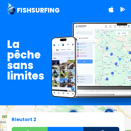
FISHSURFING
La
pêche
sans
limites
Rieutort 2