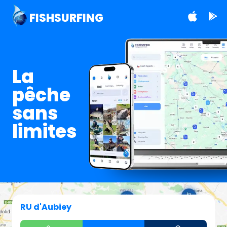
FISHSURFING
La
pêche
sans
limites
RU d'Aubiey