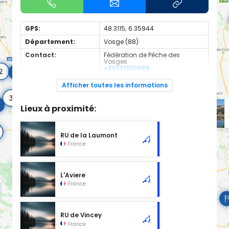
GPS:
48.3115; 6.35944
Département:
Vosge (88)
Contact:
Fédération de Pêche des
Vosges
+330329311889
Espèces de
Carnassier, carpe, poisson
Afficher toutes les informations
poissons:
blanc
2eme categorie
Lieux à proximité:
RU de la Laumont
France
L'Aviere
France
RU de Vincey
France