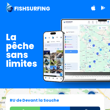
FISHSURFING
La
pêche
sans
limites
RU de Devant la Souche