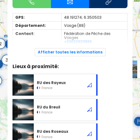
GPS:
48.191274; 6.350503
Département:
Vosge (88)
Contact:
Fédération de Pêche des
Vosges
+330329311889
Espèces de
Truite
Afficher toutes les informations
poissons:
1ere categorie
Lieux à proximité:
RU des Rayeux
France
RU du Breuil
France
RU des Roseaux
France