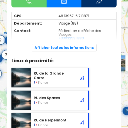
GPS:
48.13967; 6.713871
Département:
Vosge (88)
Contact:
Fédération de Pêche des
Vosges
+330329311889
Espèces de
Truite
Afficher toutes les informations
poissons:
1ere categorie
Lieux à proximité:
RU de la Grande
Carre
France
RU des Spaxes
France
RU de Herpelmont
France