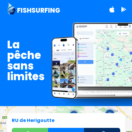
FISHSURFING
La
pêche
sans
limites
RU de Herigoutte