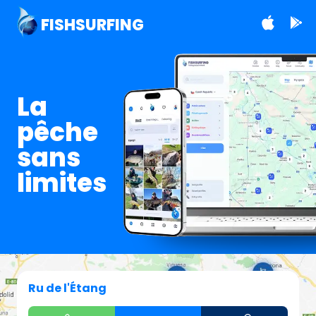
FISHSURFING
La
pêche
sans
limites
Ru de l'Étang