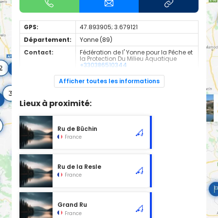
GPS:
47.893905; 3.679121
Département:
Yonne (89)
Contact:
Fédération de l' Yonne pour la Pêche et
la Protection Du Milieu Aquatique
+330386510344
Cours d'eau classé en 1ère catégorie à l'emplacement
Afficher toutes les informations
sélectionné, d'une longueur de 2.00 km.
Lieux à proximité:
Ru de Bûchin
France
Ru de la Resle
France
Grand Ru
France