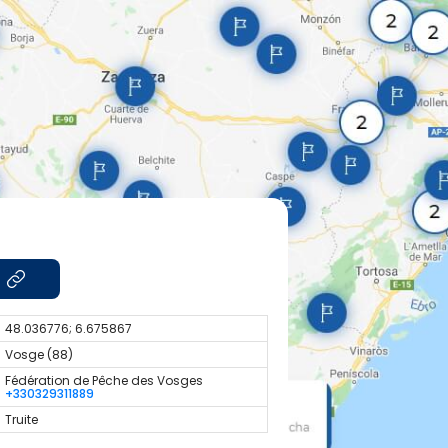
48.036776; 6.675867
Vosge (88)
Fédération de Pêche des Vosges
+330329311889
Truite