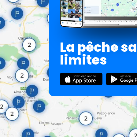
La pêche s
limites