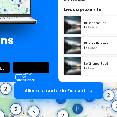
Lieux à proximité:
RU des Voues
France
ans
RU des Basses
France
Le Grand Rupt
France
Version
de
bureau
Aller à la carte de Fishsurfing